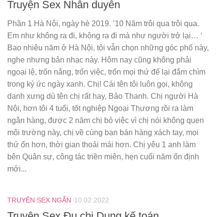
Truyện Sex Nhân duyên
Phần 1 Hà Nội, ngày hè 2019. ’10 Năm trôi qua trôi qua.
Em như không ra đi, không ra đi mà như người trở lại… ‘
Bao nhiêu năm ở Hà Nội, tôi vẫn chọn những góc phố này,
nghe nhưng bản nhạc này. Hôm nay cũng không phải
ngoại lệ, trốn nắng, trốn việc, trốn mọi thứ để lại đắm chìm
trong ký ức ngày xanh. Chị! Cái tên tôi luôn gọi, không
danh xưng dù tên chị rất hay, Bảo Thanh. Chị người Hà
Nội, hơn tôi 4 tuổi, tốt nghiệp Ngoại Thương rồi ra làm
ngân hàng, được 2 năm chị bỏ việc vì chị nói không quen
môi trường này, chị về cùng bạn bán hàng xách tay, mọi
thứ ổn hơn, thời gian thoải mái hơn. Chị yêu 1 anh làm
bên Quân sự, công tác triền miên, hẹn cuối năm ổn định
mới...
TRUYỆN SEX NGẮN
10.02.2022
Truyện Sex Đụ chị Dung kế toán