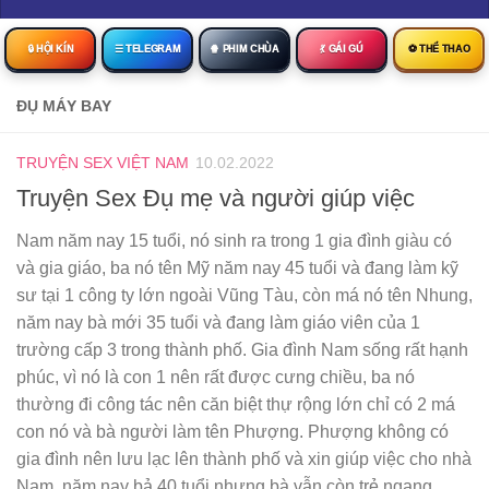
🔒︎ HỘI KÍN
☰ TELEGRAM
🍿 PHIM CHÙA
💃 GÁI GÚ
⚽ THỂ THAO
ĐỤ MÁY BAY
TRUYỆN SEX VIỆT NAM
10.02.2022
Truyện Sex Đụ mẹ và người giúp việc
Nam năm nay 15 tuổi, nó sinh ra trong 1 gia đình giàu có
và gia giáo, ba nó tên Mỹ năm nay 45 tuổi và đang làm kỹ
sư tại 1 công ty lớn ngoài Vũng Tàu, còn má nó tên Nhung,
năm nay bà mới 35 tuổi và đang làm giáo viên của 1
trường cấp 3 trong thành phố. Gia đình Nam sống rất hạnh
phúc, vì nó là con 1 nên rất được cưng chiều, ba nó
thường đi công tác nên căn biệt thự rộng lớn chỉ có 2 má
con nó và bà người làm tên Phượng. Phượng không có
gia đình nên lưu lạc lên thành phố và xin giúp việc cho nhà
Nam, năm nay bả 40 tuổi nhưng bà vẫn còn trẻ ngang