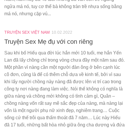
ngửa má nó, tuy cơ thể bà không tràn trề nhựa sống bằng
má nó, nhưng cặp vú...
TRUYỆN SEX VIỆT NAM
10.02.2022
Truyện Sex Mẹ đụ với con riêng
Sau khi bố Hiếu qua đời lúc hắn mới 10 tuổi, mẹ hắn Yến
Lan đã lấy chồng chỉ trong vòng chưa đầy một năm sau đó.
Một phần vì nàng cần một người đàn ông ở bên cạnh lúc
cô đơn, cũng là để có thêm chỗ dựa về kinh tế, bởi vì sau
khi lấy người chồng này nàng đã được lên vị trí cao trong
công ty nơi nàng đang làm việc. Nói thế không có nghĩa là
giữa nàng và chồng mới không có tình cảm gì, Quân –
chồng nàng vốn rất say mê sắc đẹp của nàng, mà nàng lại
vốn là một người phụ nữ xinh đẹp, nghiêm trang… Cuộc
sống cứ thế trôi qua thấm thoát đã 7 năm… Lúc này Hiếu
đã 17 tuổi, những bất hòa nhỏ giữa ông cha dượng và đứa