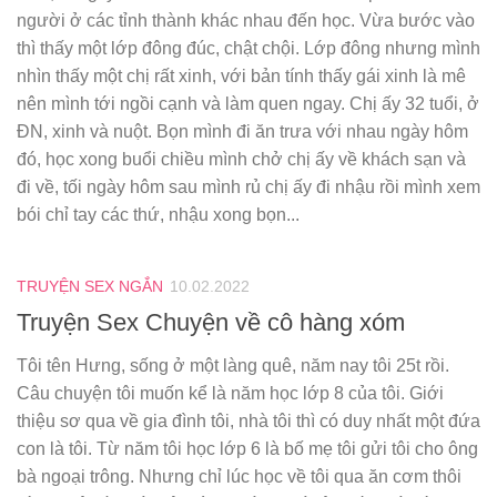
người ở các tỉnh thành khác nhau đến học. Vừa bước vào
thì thấy một lớp đông đúc, chật chội. Lớp đông nhưng mình
nhìn thấy một chị rất xinh, với bản tính thấy gái xinh là mê
nên mình tới ngồi cạnh và làm quen ngay. Chị ấy 32 tuổi, ở
ĐN, xinh và nuột. Bọn mình đi ăn trưa với nhau ngày hôm
đó, học xong buổi chiều mình chở chị ấy về khách sạn và
đi về, tối ngày hôm sau mình rủ chị ấy đi nhậu rồi mình xem
bói chỉ tay các thứ, nhậu xong bọn...
TRUYỆN SEX NGẮN
10.02.2022
Truyện Sex Chuyện về cô hàng xóm
Tôi tên Hưng, sống ở một làng quê, năm nay tôi 25t rồi.
Câu chuyện tôi muốn kể là năm học lớp 8 của tôi. Giới
thiệu sơ qua về gia đình tôi, nhà tôi thì có duy nhất một đứa
con là tôi. Từ năm tôi học lớp 6 là bố mẹ tôi gửi tôi cho ông
bà ngoại trông. Nhưng chỉ lúc học về tôi qua ăn cơm thôi