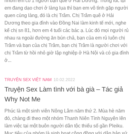
nhóm em có 1 người bạn quê ở Hải Dương. Trong lúc tụi
em đang dạo chơi ở làng lụa thì bạn em vô tình gặp người
quen cùng làng, đó là chị Trâm. Chị Trâm quê ở Hải
Dương theo gia đình vào Đồng Nai làm kinh tế mới, nghe
kể chị sn 81, hơn em 4 tuổi các bác ạ. Lúc đó mọi người rủ
nhau ra ngoài đường ăn bún chả, bạn của em rủ luôn chị
Trâm và bạn của chị Trâm, bạn chị Trâm là người chơi với
chị Trâm từ hồi nhỏ giờ lập nghiệp ở Hà Nội và có gia đình
ở...
TRUYỆN SEX VIỆT NAM
10.02.2022
Truyện Sex Làm tình với bà già – Tác giả
Why Not Me
Phúc là một sinh viên Nông Lâm năm thứ 2. Mùa hè năm
đó, chàng đi theo một nhóm Thanh Niên Tình Nguyện lên
làm việc tại một buôn người dân tộc thiểu số gần Pleiku.
Mục tiêu của nhóm là sinh hoạt cộng đồng với dân bản xứ