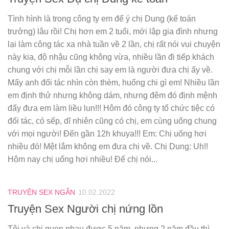
Tình hình là trong công ty em để ý chị Dung (kế toán
trưởng) lâu rồi! Chị hơn em 2 tuổi, mới lập gia đình nhưng
lại làm công tác xa nhà tuần về 2 lần, chị rất nói vui chuyện
này kia, độ nhậu cũng không vừa, nhiều lần đi tiếp khách
chung với chị mỗi lần chị say em là người đưa chị ấy về.
Mấy anh đối tác nhìn còn thèm, huống chi gì em! Nhiều lần
em định thử nhưng không dám, nhưng đêm đó định mệnh
đẩy đưa em làm liều lun!!! Hôm đó công ty tổ chức tiệc có
đối tác, có sếp, dĩ nhiên cũng có chị, em cùng uống chung
với mọi người! Đến gần 12h khuya!!! Em: Chị uống hơi
nhiều đó! Mệt lắm không em đưa chị về. Chị Dung: Uh!!
Hôm nay chị uống hơi nhiều! Để chị nói...
TRUYỆN SEX NGẮN
10.02.2022
Truyện Sex Người chị nứng lồn
Tôi và chị quen nhau được 5 năm, nhưng 2 năm đầu thì