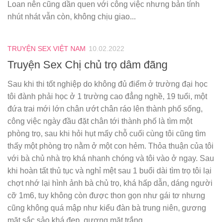
Loan nên cũng dần quen với công việc nhưng bản tính
nhút nhát vẫn còn, không chịu giao...
TRUYỆN SEX VIỆT NAM
10.02.2022
Truyện Sex Chị chủ trọ dâm đãng
Sau khi thi tốt nghiệp do không đủ điểm ở trường đại học
tôi đành phải học ở 1 trường cao đẳng nghề, 19 tuổi, một
đứa trai mới lớn chân ướt chân ráo lên thành phố sống,
công việc ngày đầu đặt chân tới thành phố là tìm một
phòng trọ, sau khi hỏi hụt mấy chỗ cuối cùng tôi cũng tìm
thấy một phòng trọ nằm ở một con hẻm. Thỏa thuận của tôi
với bà chủ nhà trọ khá nhanh chóng và tôi vào ở ngay. Sau
khi hoàn tất thủ tục và nghỉ mệt sau 1 buổi dài tìm trọ tôi lại
chợt nhớ lại hình ảnh bà chủ trọ, khá hấp dẫn, dáng người
cỡ 1m6, tuy không còn được thon gọn như gái tơ nhưng
cũng không quá mập như kiểu đàn bà trung niên, gương
mặt sắc sảo khá đẹp, gương mặt trắng...