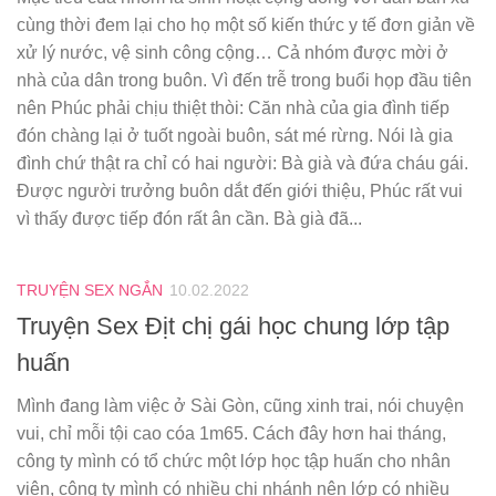
cùng thời đem lại cho họ một số kiến thức y tế đơn giản về
xử lý nước, vệ sinh công cộng… Cả nhóm được mời ở
nhà của dân trong buôn. Vì đến trễ trong buổi họp đầu tiên
nên Phúc phải chịu thiệt thòi: Căn nhà của gia đình tiếp
đón chàng lại ở tuốt ngoài buôn, sát mé rừng. Nói là gia
đình chứ thật ra chỉ có hai người: Bà già và đứa cháu gái.
Ðược người trưởng buôn dắt đến giới thiệu, Phúc rất vui
vì thấy được tiếp đón rất ân cần. Bà già đã...
TRUYỆN SEX NGẮN
10.02.2022
Truyện Sex Địt chị gái học chung lớp tập
huấn
Mình đang làm việc ở Sài Gòn, cũng xinh trai, nói chuyện
vui, chỉ mỗi tội cao cóa 1m65. Cách đây hơn hai tháng,
công ty mình có tổ chức một lớp học tập huấn cho nhân
viên, công ty mình có nhiều chi nhánh nên lớp có nhiều