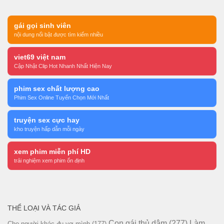
gái gọi sinh viên
nội dung nổi bật được tìm kiếm nhiều
viet69 việt nam
Cập Nhật Clip Hot Nhanh Nhất Hiện Nay
phim sex chất lượng cao
Phim Sex Online Tuyển Chọn Mới Nhất
truyện sex cực hay
kho truyện hấp dẫn mỗi ngày
xem phim miễn phí HD
trải nghiệm xem phim ổn định
THỂ LOẠI VÀ TÁC GIẢ
Con gái thủ dâm
(277)
Làm
Cho người khác đụ vợ mình
(177)