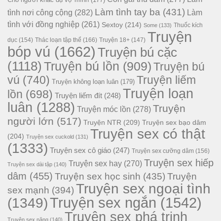
Làm tình tay ba
(431)
tình nơi công cộng
(282)
Làm
tình với đồng nghiệp
(261)
Sextoy
(214)
Thuốc kích
Some
(133)
Truyện
dục
(154)
Thác loạn tập thể
(166)
Truyện 18+
(147)
bóp vú
(1662)
Truyện bú cặc
(1118)
Truyện bú lồn
(909)
Truyện bú
vú
(740)
Truyện liếm
Truyện không loạn luân
(179)
Truyện loạn
lồn
(698)
Truyện liếm đít
(248)
luân
(1288)
Truyện
Truyện móc lồn
(278)
người lớn
(517)
Truyện NTR
(209)
Truyện sex bạo dâm
Truyện sex có thật
(204)
Truyện sex cuckold
(131)
(1333)
Truyện sex cô giáo
(247)
Truyện sex cưỡng dâm
(156)
Truyện sex hiếp
Truyện sex hay
(270)
Truyện sex dài tập
(140)
dâm
(455)
Truyện sex học sinh
(435)
Truyện
Truyện sex ngoại tình
sex mạnh
(394)
Truyện sex ngắn
(1542)
(1349)
Truyện sex phá trinh
Truyện sex nặng
(140)