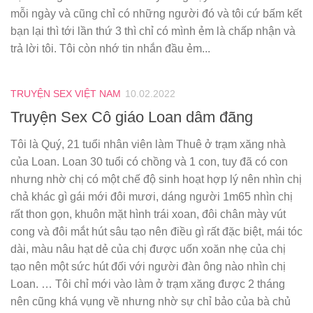
mỗi ngày và cũng chỉ có những người đó và tôi cứ bấm kết
bạn lại thì tới lần thứ 3 thì chỉ có mình ẻm là chấp nhận và
trả lời tôi. Tôi còn nhớ tin nhắn đầu ẻm...
TRUYỆN SEX VIỆT NAM
10.02.2022
Truyện Sex Cô giáo Loan dâm đãng
Tôi là Quý, 21 tuổi nhân viên làm Thuê ở trạm xăng nhà
của Loan. Loan 30 tuổi có chồng và 1 con, tuy đã có con
nhưng nhờ chị có một chế độ sinh hoạt hợp lý nên nhìn chị
chả khác gì gái mới đôi mươi, dáng người 1m65 nhìn chị
rất thon gọn, khuôn mặt hình trái xoan, đôi chân mày vút
cong và đôi mắt hút sâu tạo nên điều gì rất đặc biệt, mái tóc
dài, màu nâu hạt dẻ của chị được uốn xoăn nhẹ của chị
tạo nên một sức hút đối với người đàn ông nào nhìn chị
Loan. … Tôi chỉ mới vào làm ở trạm xăng được 2 tháng
nên cũng khá vụng về nhưng nhờ sự chỉ bảo của bà chủ