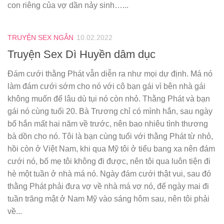
con riêng của vợ dần nảy sinh…...
TRUYỆN SEX NGẮN
10.02.2022
Truyện Sex Dì Huyền dâm dục
Đám cưới thằng Phát vẫn diễn ra như mọi dự định. Má nó
làm đám cưới sớm cho nó với cô bạn gái vì bên nhà gái
không muốn để lâu dù tụi nó còn nhỏ. Thằng Phát và bạn
gái nó cùng tuổi 20. Bà Trương chỉ có mình hắn, sau ngày
bố hắn mất hai năm về trước, nên bao nhiêu tình thương
bà dồn cho nó. Tôi là bạn cùng tuổi với thằng Phát từ nhỏ,
hồi còn ở Việt Nam, khi qua Mỹ tôi ở tiểu bang xa nên đám
cưới nó, bố mẹ tôi không đi được, nên tôi qua luôn tiện đi
hè một tuần ở nhà má nó. Ngày đám cưới thật vui, sau đó
thằng Phát phải đưa vợ về nhà má vợ nó, để ngày mai đi
tuần trăng mật ở Nam Mỹ vào sáng hôm sau, nên tôi phải
về...