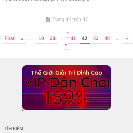
Trang 42 trên 47
«
First
«
...
10
20
...
41
42
43
44
...
»
»
TÌM KIẾM