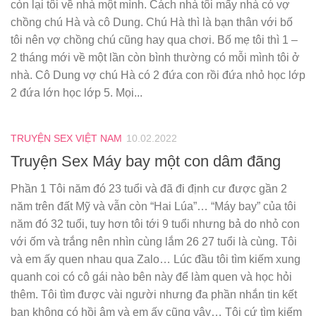
còn lại tôi về nhà một mình. Cách nhà tôi mấy nhà có vợ
chồng chú Hà và cô Dung. Chú Hà thì là bạn thân với bố
tôi nên vợ chồng chú cũng hay qua chơi. Bố mẹ tôi thì 1 –
2 tháng mới về một lần còn bình thường có mỗi mình tôi ở
nhà. Cô Dung vợ chú Hà có 2 đứa con rồi đứa nhỏ học lớp
2 đứa lớn học lớp 5. Mọi...
TRUYỆN SEX VIỆT NAM
10.02.2022
Truyện Sex Máy bay một con dâm đãng
Phần 1 Tôi năm đó 23 tuổi và đã đi định cư được gần 2
năm trên đất Mỹ và vẫn còn “Hai Lúa”… “Máy bay” của tôi
năm đó 32 tuổi, tuy hơn tôi tới 9 tuổi nhưng bả do nhỏ con
với ốm và trắng nên nhìn cùng lắm 26 27 tuổi là cùng. Tôi
và em ấy quen nhau qua Zalo… Lúc đầu tôi tìm kiếm xung
quanh coi có cô gái nào bên này để làm quen và học hỏi
thêm. Tôi tìm được vài người nhưng đa phần nhắn tin kết
bạn không có hồi âm và em ấy cũng vậy… Tôi cứ tìm kiếm