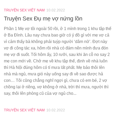
TRUYỆN SEX VIỆT NAM
10.02.2022
Truyện Sex Đụ mẹ vợ nứng lồn
Phần 1 Mẹ vợ tôi ngoài 50 rồi, ở 1 mình trong 1 khu tập thể
ở Ba Đình. Lâu nay chưa bao giờ có ý đồ gì với mẹ vợ cả
vì cảm thấy bà không phải tuýp người ‘dâm nữ’. Đợt này
vợ đi công tác xa, hôm rồi nhà có đám nên mình đưa đón
mẹ vợ đi suốt. Tối hôm ấy, 10 rưỡi, sau khi ăn cỗ no say 2
mẹ con mới về. Chở mẹ về khu tập thể, định về nhà luôn
thì Hà Nội đúng hôm có tí mưa lất phất. Mẹ bảo thôi lên
nhà mà ngủ, mưa gió này uống say đi về sao được hả
con… Tôi cũng chẳng nghĩ ngợi gì, chưa có em bé, 2 vợ
chồng lại ở riêng, vợ không ở nhà, trời thì mưa, người thì
say, thôi lên phòng cũ của vợ ngủ cho...
TRUYỆN SEX VIỆT NAM
10.02.2022