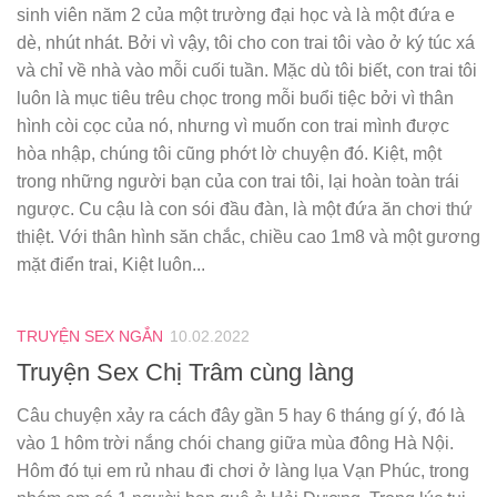
sinh viên năm 2 của một trường đại học và là một đứa e
dè, nhút nhát. Bởi vì vậy, tôi cho con trai tôi vào ở ký túc xá
và chỉ về nhà vào mỗi cuối tuần. Mặc dù tôi biết, con trai tôi
luôn là mục tiêu trêu chọc trong mỗi buổi tiệc bởi vì thân
hình còi cọc của nó, nhưng vì muốn con trai mình được
hòa nhập, chúng tôi cũng phớt lờ chuyện đó. Kiệt, một
trong những người bạn của con trai tôi, lại hoàn toàn trái
ngược. Cu cậu là con sói đầu đàn, là một đứa ăn chơi thứ
thiệt. Với thân hình săn chắc, chiều cao 1m8 và một gương
mặt điển trai, Kiệt luôn...
TRUYỆN SEX NGẮN
10.02.2022
Truyện Sex Chị Trâm cùng làng
Câu chuyện xảy ra cách đây gần 5 hay 6 tháng gí ý, đó là
vào 1 hôm trời nắng chói chang giữa mùa đông Hà Nội.
Hôm đó tụi em rủ nhau đi chơi ở làng lụa Vạn Phúc, trong