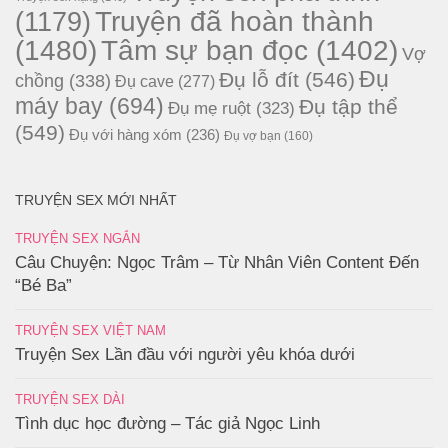
Truyện đã hoàn thành
(1179)
(1480)
Tâm sự bạn đọc
(1402)
Vợ
Đụ
Đụ lỗ đít
(546)
chồng
(338)
Đụ cave
(277)
máy bay
(694)
Đụ tập thể
Đụ mẹ ruột
(323)
(549)
Đụ với hàng xóm
(236)
Đụ vợ bạn
(160)
TRUYỆN SEX MỚI NHẤT
TRUYỆN SEX NGẮN
Câu Chuyện: Ngọc Trâm – Từ Nhân Viên Content Đến
“Bé Ba”
TRUYỆN SEX VIỆT NAM
Truyện Sex Lần đầu với người yêu khóa dưới
TRUYỆN SEX DÀI
Tình dục học đường – Tác giả Ngọc Linh